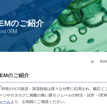
EMのご紹介
製品
EMのご紹介
®
特有のガス除湿・加湿技術は様々な分野に応用され、幅広く
ージやカタログに掲載の無い膜モジュールの特注・試作・OE
ォーム
より、お気軽にご相談ください。